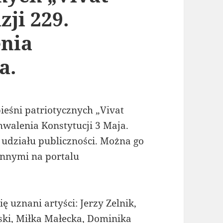
zji 229.
enia
a.
ieśni patriotycznych „Vivat
chwalenia Konstytucji 3 Maja.
 udziału publiczności. Można go
innymi na portalu
ę uznani artyści: Jerzy Zelnik,
ski, Miłka Małecka, Dominika