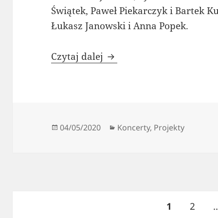
Świątek, Paweł Piekarczyk i Bartek K
Łukasz Janowski i Anna Popek.
Galeria / wideo z koncert
Czytaj dalej
Data
Kategorie
04/05/2020
Koncerty
,
Projekty
publikacji
Stronicowanie
STRONA
Stron
1
2
wpisów