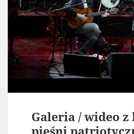
Galeria / wideo z
pieśni patriotycz