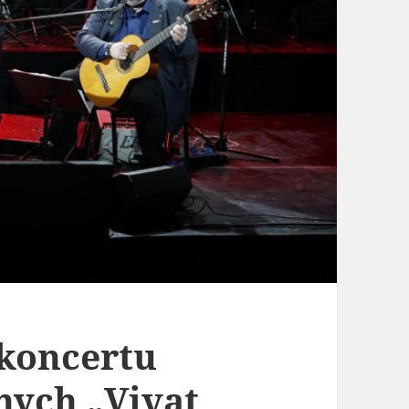
 koncertu
nych „Vivat