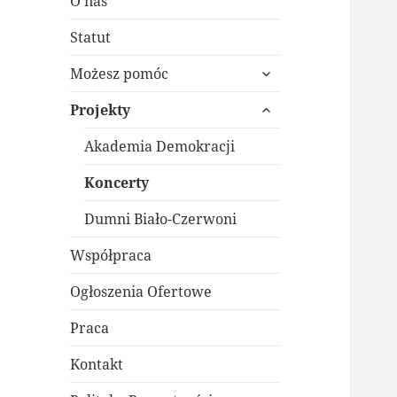
O nas
Statut
rozwiń
Możesz pomóc
menu
rozwiń
potomne
Projekty
menu
potomne
Akademia Demokracji
Koncerty
Dumni Biało-Czerwoni
Współpraca
Ogłoszenia Ofertowe
Praca
Kontakt