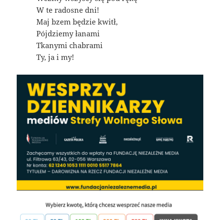
W te radosne dni!
Maj bzem będzie kwitł,
Pójdziemy łanami
Tkanymi chabrami
Ty, ja i my!