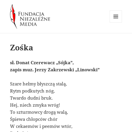
MENU
I
Fundacja Niezależne Media
WIDGETY
Zośka
sł. Donat Czerewacz „Sójka”,
zapis muz. Jerzy Zakrzewski „Linowski”
Szare hełmy błyszczą stalą,
Rytm podkutych nóg,
Twardo dudni bruk.
Hej, niech zmyka wróg!
To szturmowcy drogą walą,
Śpiewa chłopców chór
W cekaemów i peemów wtór,