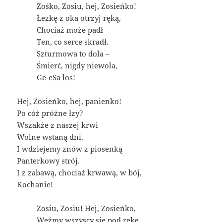
Zośko, Zosiu, hej, Zosieńko!
Łezkę z oka otrzyj ręką,
Chociaż może padł
Ten, co serce skradł.
Szturmowa to dola –
Śmierć, nigdy niewola,
Ge-eSa los!
Hej, Zosieńko, hej, panienko!
Po cóż próżne łzy?
Wszakże z naszej krwi
Wolne wstaną dni.
I wdziejemy znów z piosenką
Panterkowy strój.
I z zabawą, chociaż krwawą, w bój,
Kochanie!
Zosiu, Zosiu! Hej, Zosieńko,
Weźmy wszyscy się pod rękę