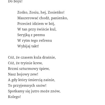
Do boju!
Zośko, Zosiu, hej, Zosieńko!
Maszerować chodź, panienko,
Przecież idziem w bój,
W tan przy świście kul,
Seryjką z peemu
W rytm tego refrenu
Wybijaj takt!
Cóż, że czasem kula draśnie,
Cóż, że tryśnie krew,
Brzmi szturmowy śpiew,
Nasz bojowy zew!
A gdy który śmiercią zaśnie,
To przyjemnych snów!
Spotkamy się jutro może znów,
Kolego!