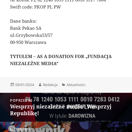
Swift code: PKOP PL PW
Dane banku:
Bank Pekao SA
ul.Grzybowska53/57
00-950 Warszawa
TYTUŁEM – AS A DONATION FOR „FUNDACJA
NIEZALEŻNE MEDIA”
Data
Autor
Kategorie
08/01/2024
Redakcja
Aktualności
publikacji
Nawigacja
POPRZEDNI
wpisu
Wesprzyj niezależne media! Wesprzyj
Poprzedni
Republikę!
wpis:
NASTĘPNY