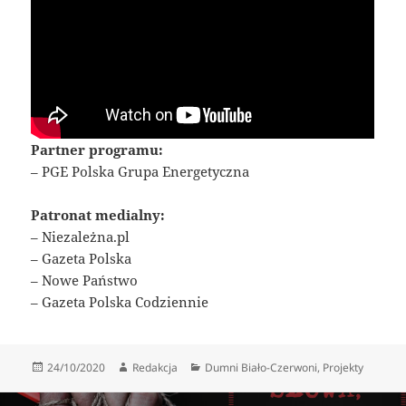
Partner programu:
– PGE Polska Grupa Energetyczna
Patronat medialny:
– Niezależna.pl
– Gazeta Polska
– Nowe Państwo
– Gazeta Polska Codziennie
Data
Autor
Kategorie
24/10/2020
Redakcja
Dumni Biało-Czerwoni
,
Projekty
publikacji
Nawigacja