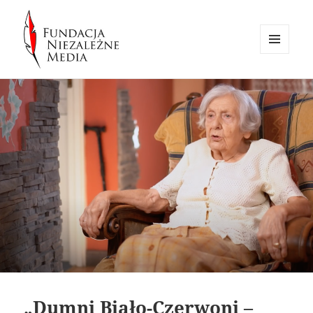
MENU
I
Fundacja Niezależne Media
WIDGETY
„Dumni Biało-Czerwoni –